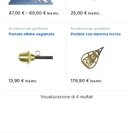
Fascia di prezzo: da 47,00 € a 60,00 €
47,00
€
-
60,00
€
25,00
€
Iva inc.
Iva inc.
Questo prodotto ha più varianti. Le opzioni possono essere scelt
Accessori per gonfaloni
Accessori per gonfaloni
Pomolo ottone sagomato
Puntale con stemma inciso
13,90
€
176,90
€
Iva inc.
Iva inc.
Visualizzazione di 4 risultati