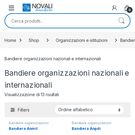
Skip to navigation
Skip to content
0
Cerca:
Home
Shop
Organizzazioni e istituzioni
Bandier
Bandiere organizzazioni nazionali e internazionali
Bandiere organizzazioni nazionali e
internazionali
Visualizzazione di 13 risultati
Filters
Bandiere organizzazioni
Bandiere organizzazioni
nazionali e internazionali
nazionali e internazionali
,
Bandiera Anmil
Bandiera Anpdi
Bandiere varie