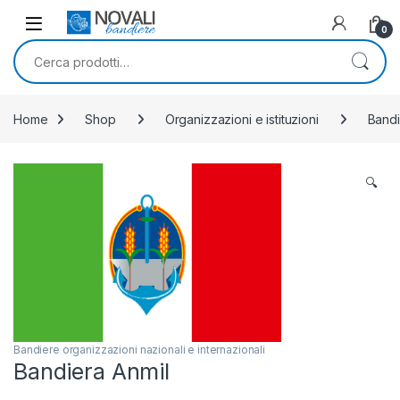
Skip to navigation
Skip to content
0
Cerca:
Home
Shop
Organizzazioni e istituzioni
Bandi
🔍
Bandiere organizzazioni nazionali e internazionali
Bandiera Anmil