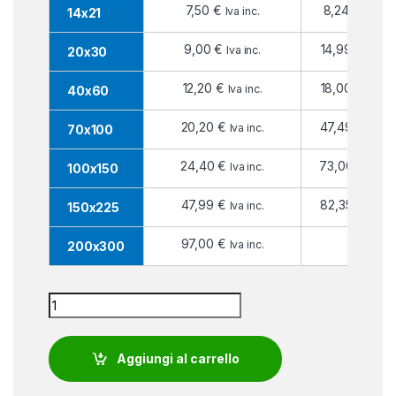
7,50
€
8,24
€
Iva inc.
Iva inc
14x21
9,00
€
14,99
€
Iva inc.
Iva in
20x30
12,20
€
18,00
€
Iva inc.
Iva in
40x60
20,20
€
47,49
€
Iva inc.
Iva in
70x100
24,40
€
73,00
€
Iva inc.
Iva in
100x150
47,99
€
82,35
€
Iva inc.
Iva in
150x225
97,00
€
Iva inc.
200x300
Bandiera Anmil quantity
Aggiungi al carrello