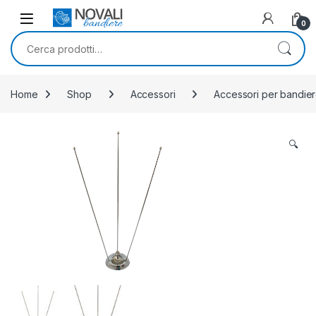
Skip to navigation
Skip to content
0
Cerca:
Home
Shop
Accessori
Accessori per bandie
🔍