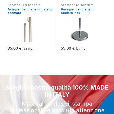
Accessori per bandiere
Accessori per bandiere
Asta per bandiera in metallo
Base per bandiera in
cromato
acciaio inox
35,00
€
55,00
€
Iva inc.
Iva inc.
Questo prodotto ha più varianti. Le opzioni possono essere scelt
Scegli la nostra qualità 100% MADE
IN ITALY
Materiali esclusivi, stampa
professionale e assoluta attenzione