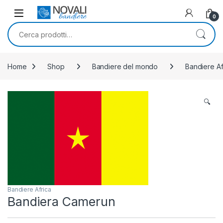
Skip to navigation
Skip to content
0
Cerca:
Home
Shop
Bandiere del mondo
Bandiere Af
🔍
Bandiere Africa
Bandiera Camerun