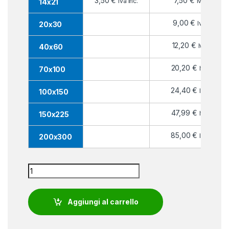
3,50
€
7,50
€
Iva inc.
Iva inc.
14x21
9,00
€
Iva inc.
20x30
12,20
€
Iva inc.
40x60
20,20
€
Iva inc.
70x100
24,40
€
Iva inc.
100x150
47,99
€
Iva inc.
150x225
85,00
€
Iva inc.
200x300
Bandiera Camerun quantity
Aggiungi al carrello