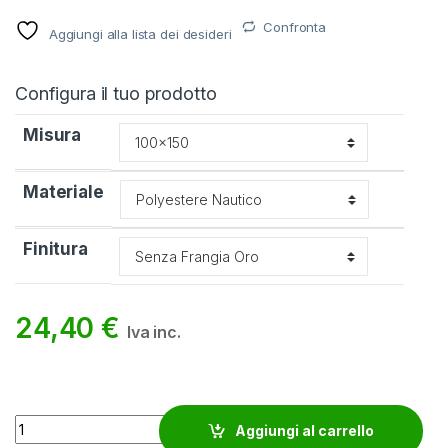
Confronta
Aggiungi alla lista dei desideri
Configura il tuo prodotto
Misura
Materiale
Finitura
24,40
€
Iva inc.
Bandiera Camerun quantity
Aggiungi al carrello