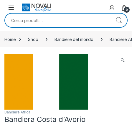
Skip to navigation
Skip to content
0
Cerca:
Home
Shop
Bandiere del mondo
Bandiere Af
🔍
Bandiere Africa
Bandiera Costa d’Avorio