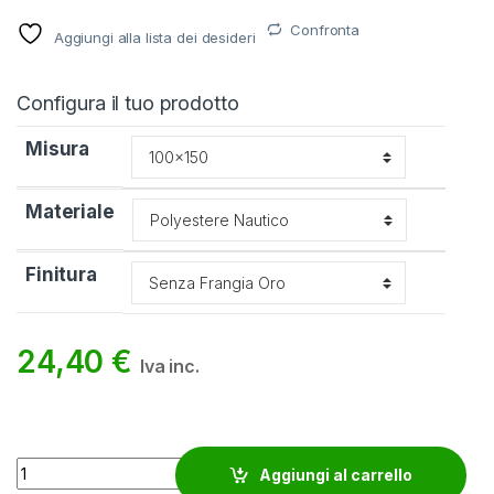
Confronta
Aggiungi alla lista dei desideri
Configura il tuo prodotto
Misura
Materiale
Finitura
24,40
€
Iva inc.
Bandiera Costa d'Avorio quantity
Aggiungi al carrello