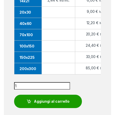
2,44
€
6,00
€
Iva inc.
Iva inc.
14x21
9,00
€
Iva inc.
20x30
12,20
€
Iva inc.
40x60
20,20
€
Iva inc.
70x100
24,40
€
Iva inc.
100x150
33,00
€
Iva inc.
150x225
85,00
€
Iva inc.
200x300
Bandiera Costa d'Avorio quantity
Aggiungi al carrello