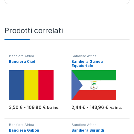
Prodotti correlati
Bandiere Africa
Bandiere Africa
Bandiera Ciad
Bandiera Guinea
Equatoriale
Fascia di prezzo: da 3,50 € a 109,80 €
Fascia di pr
3,50
€
-
109,80
€
2,44
€
-
143,96
€
Iva inc.
Iva inc.
Questo prodotto ha più varianti. Le opzioni possono essere scelt
Questo prodotto ha più varianti.
Bandiere Africa
Bandiere Africa
Bandiera Gabon
Bandiera Burundi