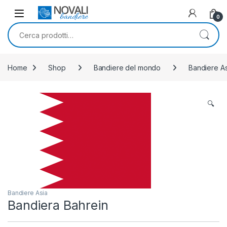
Skip to navigation
Skip to content
0
Cerca:
Home
Shop
Bandiere del mondo
Bandiere As
🔍
Bandiere Asia
Bandiera Bahrein