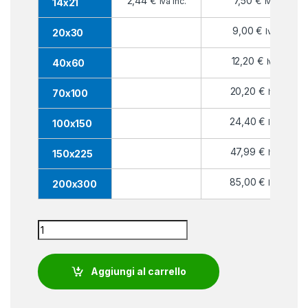
2,44
€
7,50
€
Iva inc.
Iva inc.
14x21
9,00
€
Iva inc.
20x30
12,20
€
Iva inc.
40x60
20,20
€
Iva inc.
70x100
24,40
€
Iva inc.
100x150
47,99
€
Iva inc.
150x225
85,00
€
Iva inc.
200x300
Bandiera Bahrein quantity
Aggiungi al carrello