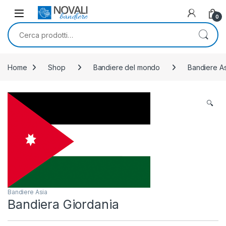
Skip to navigation
Skip to content
0
Cerca:
Home
Shop
Bandiere del mondo
Bandiere As
🔍
Bandiere Asia
Bandiera Giordania