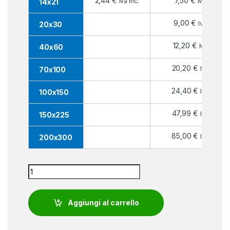
2,44
€
7,50
€
Iva inc.
Iva inc.
14x21
9,00
€
Iva inc.
20x30
12,20
€
Iva inc.
40x60
20,20
€
Iva inc.
70x100
24,40
€
Iva inc.
100x150
47,99
€
Iva inc.
150x225
85,00
€
Iva inc.
200x300
Bandiera Giordania quantity
Aggiungi al carrello