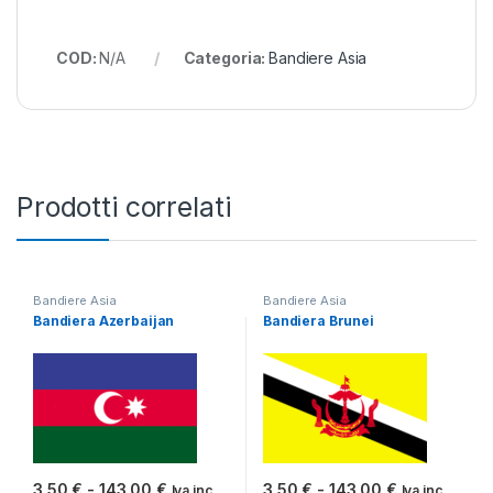
COD:
N/A
Categoria:
Bandiere Asia
Prodotti correlati
Bandiere Asia
Bandiere Asia
Bandiera Azerbaijan
Bandiera Brunei
Fascia di prezzo: da 3,50 € a 143,00 €
Fascia di pr
3,50
€
-
143,00
€
3,50
€
-
143,00
€
Iva inc.
Iva inc.