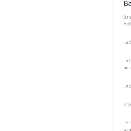
Ba
Band
dell
La b
La 
un s
La 
E’ 
Le b
qual