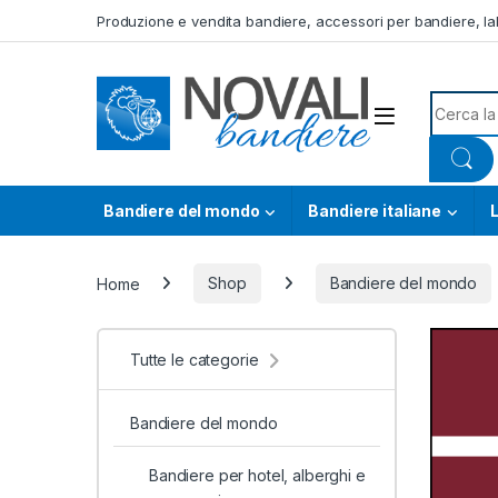
Skip to navigation
Skip to content
Produzione e vendita bandiere, accessori per bandiere, lab
Search f
Bandiere del mondo
Bandiere italiane
L
Home
Shop
Bandiere del mondo
Tutte le categorie
Bandiere del mondo
Bandiere per hotel, alberghi e