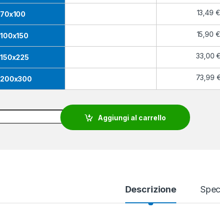
13,49
70x100
15,90
100x150
33,00
150x225
73,99
200x300
diera Lettonia quantity
Aggiungi al carrello
Descrizione
Spec