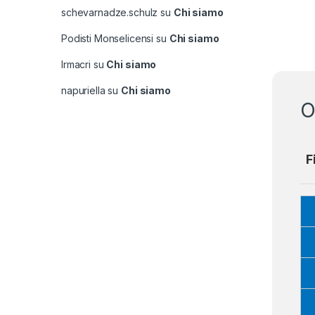
schevarnadze.schulz
su
Chi siamo
Podisti Monselicensi
su
Chi siamo
lrmacri
su
Chi siamo
napuriella
su
Chi siamo
O
F