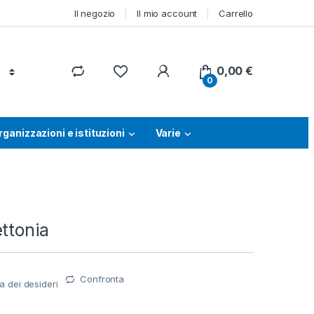
Il negozio
Il mio account
Carrello
0,00
€
0
rganizzazioni e istituzioni
Varie
ttonia
Confronta
ta dei desideri