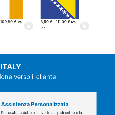
50 € a 111,00 €
Fascia di prezzo: da 3,50 € a 109,80 €
Fascia di prezzo: da 3,50
109,80
€
3,50
€
-
111,00
€
Iva
Iva
inc.
ina del prodotto
i possono essere scelte nella pagina del prodotto
odotto ha più varianti. Le opzioni possono essere scelte nella pagin
Questo prodotto ha più varianti. Le opzioni 
 ITALY
one verso il cliente
Assistenza Personalizzata
Per qualsiasi dubbio sui vostri acquisti online o la