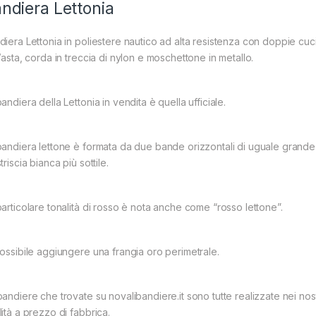
ndiera Lettonia
iera Lettonia in poliestere nautico ad alta resistenza con doppie cucitu
’asta, corda in treccia di nylon e moschettone in metallo.
andiera della Lettonia in vendita è quella ufficiale.
bandiera lettone è formata da due bande orizzontali di uguale grandez
triscia bianca più sottile.
particolare tonalità di rosso è nota anche come “rosso lettone”.
possibile aggiungere una frangia oro perimetrale.
andiere che trovate su novalibandiere.it sono tutte realizzate nei nostr
ità a prezzo di fabbrica.