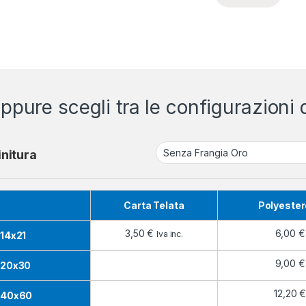
ppure scegli tra le configurazioni d
initura
Carta Telata
Polyester
3,50
€
6,00
€
Iva inc.
14x21
9,00
€
20x30
12,20
40x60