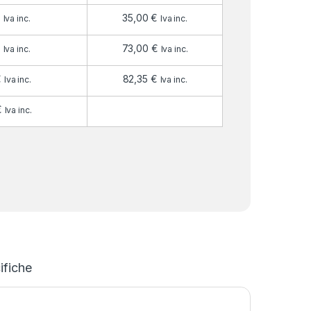
€
35,00
€
Iva inc.
Iva inc.
€
73,00
€
Iva inc.
Iva inc.
€
82,35
€
Iva inc.
Iva inc.
€
Iva inc.
ifiche