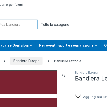
ari e gonfaloni.
or:
abari e Gonfaloni
Per eventi, sport e segnalazione
O
Bandiere Europa
Bandiera Lettonia
Bandiere Europa
🔍
Bandiera Le
Aggiungi alla lis