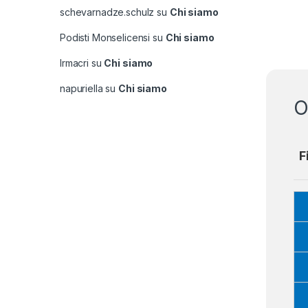
schevarnadze.schulz
su
Chi siamo
Podisti Monselicensi
su
Chi siamo
lrmacri
su
Chi siamo
napuriella
su
Chi siamo
O
F