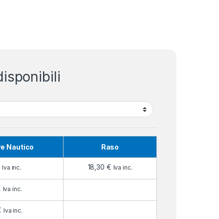
isponibili
re Nautico
Raso
€
18,30
€
Iva inc.
Iva inc.
€
Iva inc.
€
Iva inc.