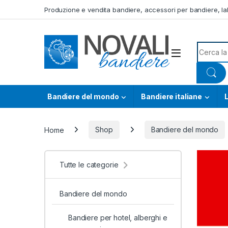
Skip to navigation
Skip to content
Produzione e vendita bandiere, accessori per bandiere, lab
Search f
Bandiere del mondo
Bandiere italiane
L
Home
Shop
Bandiere del mondo
Tutte le categorie
Bandiere del mondo
Bandiere per hotel, alberghi e