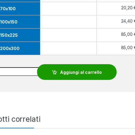
20,20
70x100
24,40
100x150
85,00
150x225
85,00
200x300
ndiera Obwalden quantity
Aggiungi al carrello
tti correlati