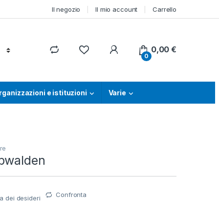
Il negozio
Il mio account
Carrello
0,00
€
0
rganizzazioni e istituzioni
Varie
re
bwalden
Confronta
ta dei desideri