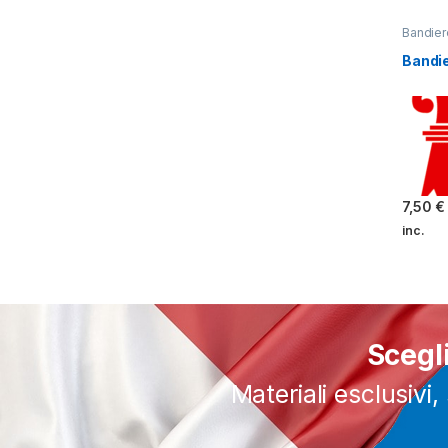
Bandier
Bandie
7,50
€
inc.
Questo 
Scegl
Materiali esclusivi