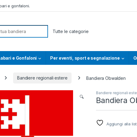
ari e gonfaloni.
or:
abari e Gonfaloni
Per eventi, sport e segnalazione
O
Bandiere regionali estere
Bandiera Obwalden
Bandiere regionali este
🔍
Bandiera O
Aggiungi alla lis