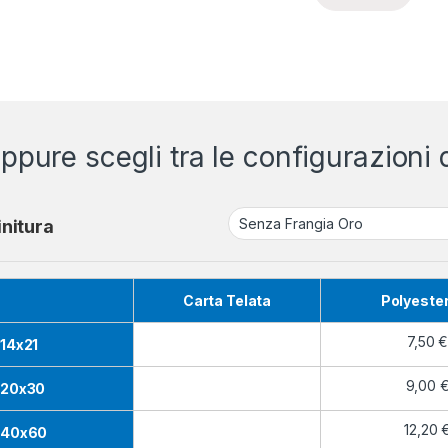
ppure scegli tra le configurazioni d
initura
Carta Telata
Polyeste
7,50
14x21
9,00
20x30
12,20
40x60