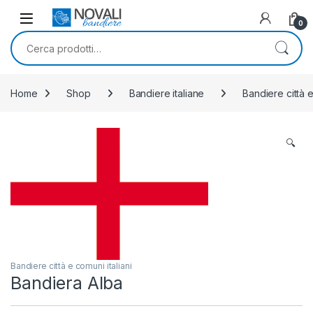
Skip to navigation
Skip to content
0
Cerca:
Home
Shop
Bandiere italiane
Bandiere città e
🔍
Bandiere città e comuni italiani
Bandiera Alba