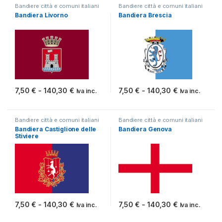
Bandiere città e comuni italiani
Bandiere città e comuni italiani
Bandiera Livorno
Bandiera Brescia
Fascia di prezzo: da 7,50 € a 140,30 €
Fascia di pr
7,50
€
-
140,30
€
7,50
€
-
140,30
€
Iva inc.
Iva inc.
Questo prodotto ha più varianti. Le opzioni possono essere scelt
Questo prodotto ha più varianti.
Bandiere città e comuni italiani
Bandiere città e comuni italiani
Bandiera Castiglione delle
Bandiera Genova
Stiviere
Fascia di prezzo: da 7,50 € a 140,30 €
Fascia di pr
7,50
€
-
140,30
€
7,50
€
-
140,30
€
Iva inc.
Iva inc.
Questo prodotto ha più varianti. Le opzioni possono essere scelt
Questo prodotto ha più varianti.