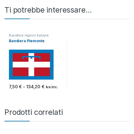
Ti potrebbe interessare…
Bandiere regioni italiane
Bandiera Piemonte
Fascia di prezzo: da 7,50 € a 134,20 €
7,50
€
-
134,20
€
Iva inc.
Questo prodotto ha più varianti. Le opzioni possono essere scelt
Prodotti correlati