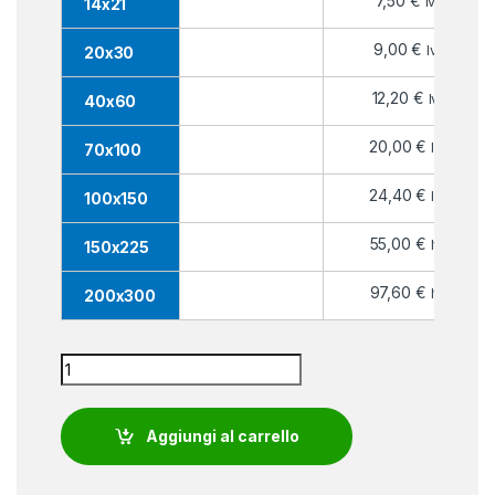
7,50
€
Iva inc.
14x21
9,00
€
Iva inc.
20x30
12,20
€
Iva inc.
40x60
20,00
€
Iva inc.
70x100
24,40
€
Iva inc.
100x150
55,00
€
Iva inc.
150x225
97,60
€
Iva inc.
200x300
Bandiera Alba quantity
Aggiungi al carrello