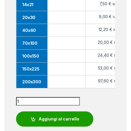
7,50
€
Iva inc.
14x21
9,00
€
Iva inc.
20x30
12,20
€
Iva inc.
40x60
20,00
€
Iva inc.
70x100
24,40
€
Iva inc.
100x150
53,00
€
Iva inc.
150x225
97,60
€
Iva inc.
200x300
Bandiera Cagliari provincia quantity
Aggiungi al carrello