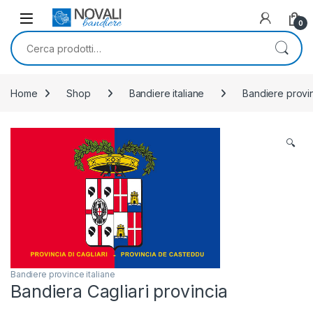
Skip to navigation
Skip to content
0
Cerca:
Home
Shop
Bandiere italiane
Bandiere provin
🔍
Bandiere province italiane
Bandiera Cagliari provincia