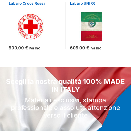
vendita
vendita
Labaro Croce Rossa
Labaro UNIRR
590,00
€
605,00
€
Iva inc.
Iva inc.
Scegli la nostra qualità 100% MADE
IN ITALY
Materiali esclusivi, stampa
professionale e assoluta attenzione
verso il cliente