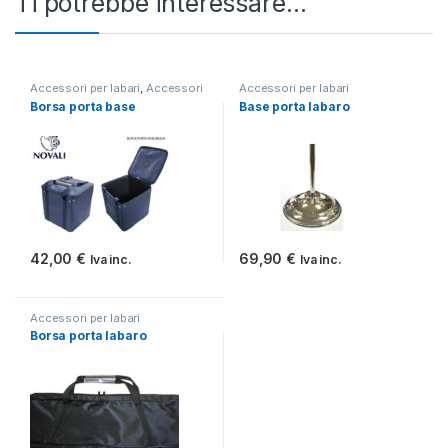
Ti potrebbe interessare…
Accessori per labari
,
Accessori
Accessori per labari
per gonfaloni
Borsa porta base
Base porta labaro
42,00
€
69,90
€
Iva inc.
Iva inc.
Accessori per labari
Borsa porta labaro