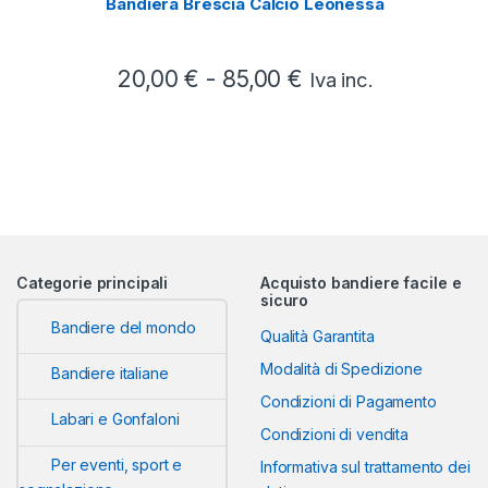
Bandiera Brescia Calcio Leonessa
Fascia di prezzo:
20,00
€
-
85,00
€
Iva inc.
Categorie principali
Acquisto bandiere facile e
sicuro
Bandiere del mondo
Qualità Garantita
Modalità di Spedizione
Bandiere italiane
Condizioni di Pagamento
Labari e Gonfaloni
Condizioni di vendita
Per eventi, sport e
Informativa sul trattamento dei