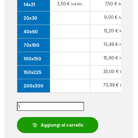
3,50
€
7,50
€
Iva inc.
Iva inc.
14x21
9,00
€
Iva inc.
20x30
12,20
€
Iva inc.
40x60
13,49
€
Iva inc.
70x100
15,90
€
Iva inc.
100x150
33,00
€
Iva inc.
150x225
73,99
€
Iva inc.
200x300
Bandiera Inghilterra quantity
Aggiungi al carrello