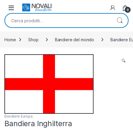
Skip to navigation
Skip to content
0
Cerca:
Home
Shop
Bandiere del mondo
Bandiere E
🔍
Bandiere Europa
Bandiera Inghilterra