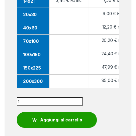
2,44
€
7,50
€
Iva inc.
Iva inc.
14x21
9,00
€
Iva inc.
20x30
12,20
€
Iva inc.
40x60
20,20
€
Iva inc.
70x100
24,40
€
Iva inc.
100x150
47,99
€
Iva inc.
150x225
85,00
€
Iva inc.
200x300
Bandiera Etiopia quantity
Aggiungi al carrello