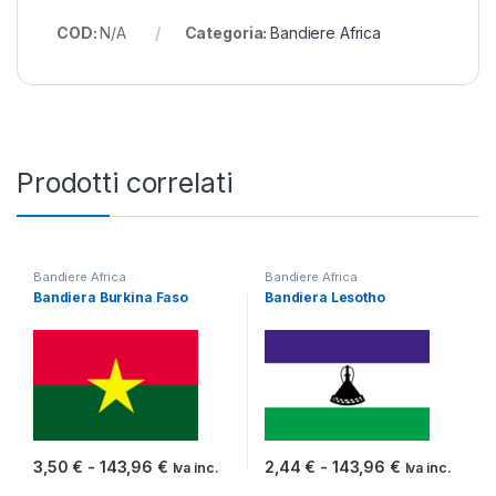
COD:
N/A
Categoria:
Bandiere Africa
Prodotti correlati
Bandiere Africa
Bandiere Africa
Bandiera Burkina Faso
Bandiera Lesotho
Fascia di prezzo: da 3,50 € a 143,96 €
Fascia di pr
3,50
€
-
143,96
€
2,44
€
-
143,96
€
Iva inc.
Iva inc.
Questo prodotto ha più varianti. Le opzioni possono essere scelt
Questo prodotto ha più varianti.